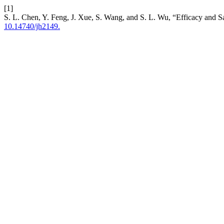
[1]
S. L. Chen, Y. Feng, J. Xue, S. Wang, and S. L. Wu, “Efficacy and 
10.14740/jh2149.