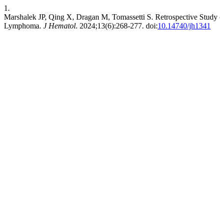
1.
Marshalek JP, Qing X, Dragan M, Tomassetti S. Retrospective Stud
Lymphoma.
J Hematol
. 2024;13(6):268-277. doi:
10.14740/jh1341