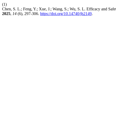
(1)
Chen, S. L.; Feng, Y.; Xue, J.; Wang, S.; Wu, S. L. Efficacy and Sa
2025
,
14
(6), 297-306.
https://doi.org/10.14740/jh2149
.