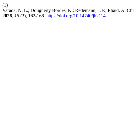
(1)
Varada, N. L.; Dougherty Bordes, K.; Redemann, J. P.; Ebaid, A. Ch
2026
,
15
(3), 162-168.
https://doi.org/10.14740/jh2114
.